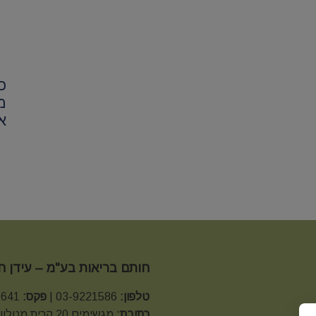
כ
מ
א
חותם בריאות בע"מ – עידן 
טלפון:
03-9221586 |
פקס:
03-9221641 |
כתובת:
מגשימים 20 קרית מטלון פתח תקווה