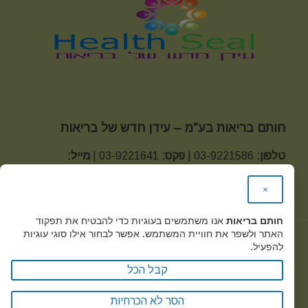
חותם בריאות בע"מ – עידן חדש של בריאות
טלפון:
03-9221586 |
פקס:
03-9221641 |
מייל:
office@health-seal.com
×
כתובת:
מגשימים 20 קרית מטלון פתח תקווה
חותם בריאות
אנו משתמשים בעוגיות כדי להבטיח את תפקוד
האתר ולשפר את חוויית המשתמש. אפשר לבחור אילו סוגי עוגיות
להפעיל.
Health Seal © 2019
קבל הכל
מדיניות הפרטיות -
הסר לא הכרחיות