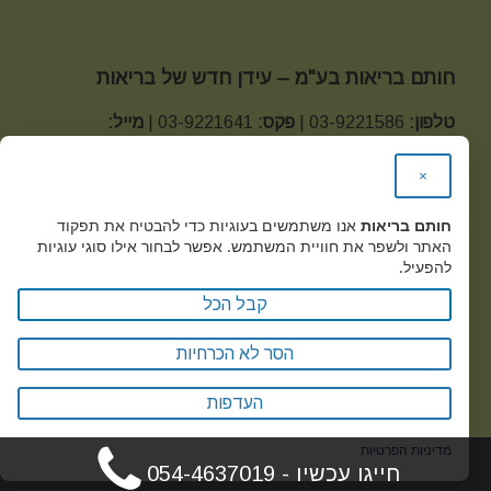
חותם בריאות בע"מ – עידן חדש של בריאות
טלפון:
03-9221586 |
פקס:
03-9221641 |
מייל:
office@health-seal.com
×
כתובת:
מגשימים 20 קרית מטלון פתח תקווה
חותם בריאות
אנו משתמשים בעוגיות כדי להבטיח את תפקוד
האתר ולשפר את חוויית המשתמש. אפשר לבחור אילו סוגי עוגיות
להפעיל.
Health Seal © 2019
קבל הכל
מדיניות הפרטיות -
הסר לא הכרחיות
העדפות
מדיניות הפרטיות
חייגו עכשיו - 054-4637019