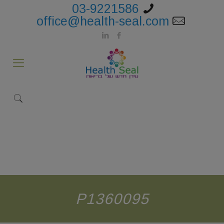
03-9221586
office@health-seal.com
P1360095