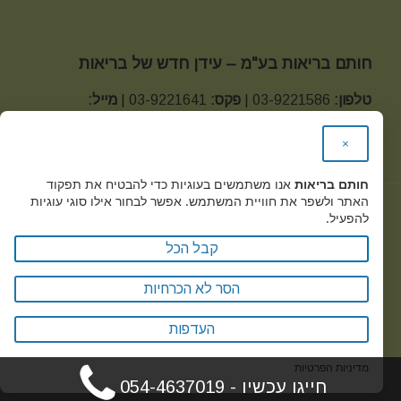
חותם בריאות בע"מ – עידן חדש של בריאות
טלפון:
03-9221586 |
פקס:
03-9221641 |
מייל:
office@health-seal.com
×
כתובת:
מגשימים 20 קרית מטלון פתח תקווה
חותם בריאות
אנו משתמשים בעוגיות כדי להבטיח את תפקוד
האתר ולשפר את חוויית המשתמש. אפשר לבחור אילו סוגי עוגיות
להפעיל.
Health Seal © 2019
קבל הכל
מדיניות הפרטיות -
הסר לא הכרחיות
העדפות
מדיניות הפרטיות
חייגו עכשיו - 054-4637019