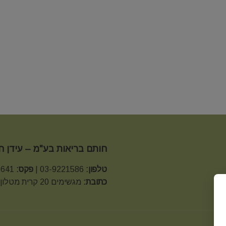
חותם בריאות בע"מ – עידן 
טלפון:
03-9221586 |
פקס:
03-9221641 |
כתובת:
מגשימים 20 קרית מטלון פתח תקווה