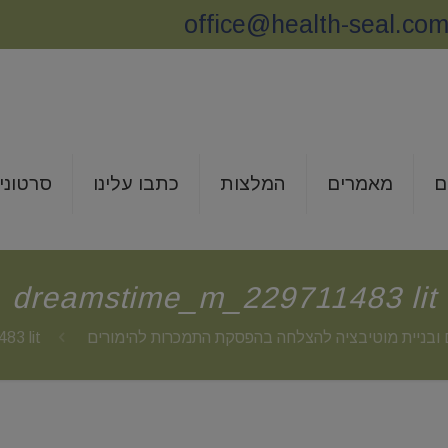
office@health-seal.co
ם
מאמרים
המלצות
כתבו עלינו
סרטוני
dreamstime_m_229711483 lit
ם ובניית מוטיבציה להצלחה בהפסקת התמכרות להימורים
83 lit