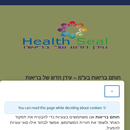
חותם בריאות בע"מ – עידן חדש של בריאות
טלפון:
03-9221586 |
פקס:
03-9221641 |
מייל:
×
office@health-seal.com
כתובת:
מגשימים 20 קרית מטלון פתח תקווה
💡 You can read this page while deciding about cookies
חותם בריאות
אנו משתמשים בעוגיות כדי להבטיח את תפקוד
האתר ולשפר את חוויית המשתמש. אפשר לבחור אילו סוגי עוגיות
להפעיל.
Health Seal © 2019