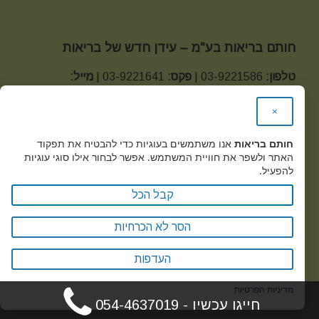
חותם בריאות בע"מ – עידן חדש של בריאות
טלפון:
03-9221586 |
פקס:
03-9221641 |
מייל:
office@health-seal.com
×
כתובת:
מגשימים 20 קרית מטלון פתח תקווה
חותם בריאות
אנו משתמשים בעוגיות כדי להבטיח את תפקוד
האתר ולשפר את חוויית המשתמש. אפשר לבחור אילו סוגי עוגיות
להפעיל.
Health Seal © 2019
קבל הכל
מדיניות הפרטיות -
הסר לא הכרחיות
העדפות
מדיניות הפרטיות
חייגו עכשיו - 054-4637019