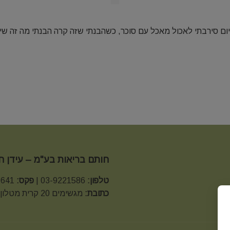
ם סירבתי לאכול מאכל עם סוכר, כשהבנתי שזה קרה הבנתי מה זה שינו
חותם בריאות בע"מ – עידן 
טלפון:
03-9221586 |
פקס:
03-9221641 |
כתובת:
מגשימים 20 קרית מטלון פתח תקווה